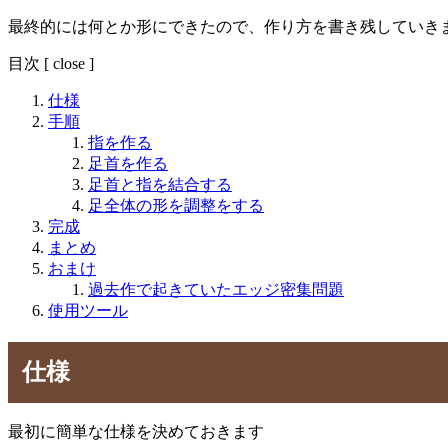
最終的には何とか形にできたので、作り方を書き残していき
目次
[
close
]
仕様
手順
指を作る
足首を作る
足首と指を結合する
足全体の形を調整をする
完成
まとめ
おまけ
過去作で起きていたエッジ密集問題
使用ツール
仕様
最初に簡単な仕様を決めておきます