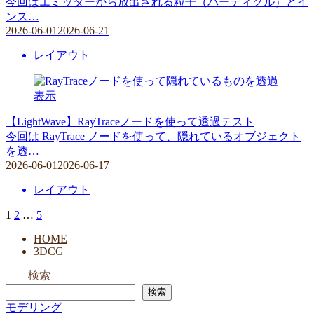
今回はエミッターから放出される粒子（パーティクル）とイ
ンス…
2026-06-01
2026-06-21
レイアウト
【LightWave】RayTraceノードを使って透過テスト
今回は RayTrace ノードを使って、隠れているオブジェクト
を透…
2026-06-01
2026-06-17
レイアウト
1
2
…
5
投
稿
HOME
3DCG
の
検索
ペ
検索
ー
モデリング